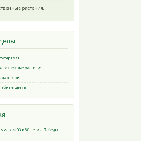
ственные растения,
делы
тотерапия
карственные растения
оматерапия
лебные цветы
ая
амма kmk03 к 80-летию Победы