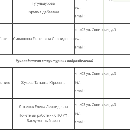
Тугульдурова
тел.
Гэрэлма Дабаевна
email:
kmk03 ул. Советская, д.3
тел.
боте
Смолякова Екатерина Леонидовна
email:
Руководители структурных подразделений
kmk03 ул. Советская, д.3
тел.
учению
Жукова Татьяна Юрьевна
email:
kmk03 ул. Советская, д.3
Лысенок Елена Леонидовна
тел.
Почетный работник СПО РФ,
Заслуженный врач
email: