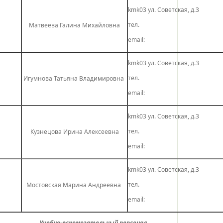
kmk03 ул. Советская, д.3
тел.
Матвеева Галина Михайловна
email:
kmk03 ул. Советская, д.3
тел.
Игумнова Татьяна Владимировна
email:
kmk03 ул. Советская, д.3
тел.
Кузнецова Ирина Алексеевна
email:
kmk03 ул. Советская, д.3
тел.
Мостовская Марина Андреевна
email:
Учебно-вспомогательный персонал