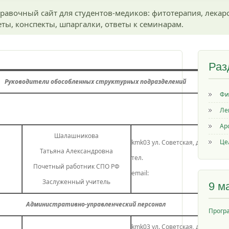
равочный сайт для студентов-медиков: фитотерапия, лекар
ты, конспекты, шпаргалки, ответы к семинарам.
Раз
Руководители обособленных структурных подразделений
Фи
Ле
Ар
Шалашникова
Це
kmk03 ул. Советская, д.3
Татьяна Александровна
тел.
Почетный работник СПО РФ
email:
Заслуженный учитель
9 м
Административно-управленческий персонал
Прогр
kmk03 ул. Советская, д.3