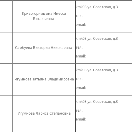
kmk03 ул. Советская, д.3
Кривогорницына Инесса
тел.
Витальевна
email:
kmk03 ул. Советская, д.3
тел.
Самбуева Виктория Николаевна
email:
kmk03 ул. Советская, д.3
тел.
Игумнова Татьяна Владимировна
email:
kmk03 ул. Советская, д.3
тел.
Игумнова Лариса Степановна
email: