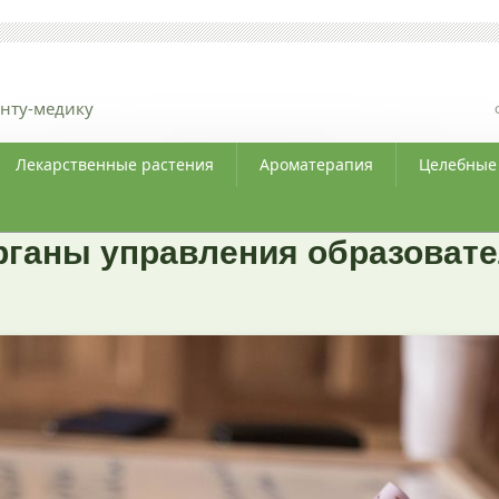
нту-медику
Лекарственные растения
Ароматерапия
Целебные
органы управления образоват