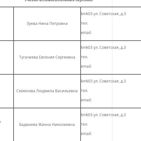
kmk03 ул. Советская, д.3
тел.
Зуева Нина Петровна
email:
kmk03 ул. Советская, д.3
тел.
Тугачеева Евгения Сергеевна
email:
kmk03 ул. Советская, д.3
тел.
Семенова Людмила Васильевна
email:
kmk03 ул. Советская, д.3
у
тел.
Бадмаева Жанна Николаевна
email: