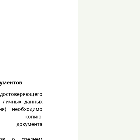
кументов
удостоверяющего
е личных данных
ия) необходимо
ть копию
о документа
тов о среднем