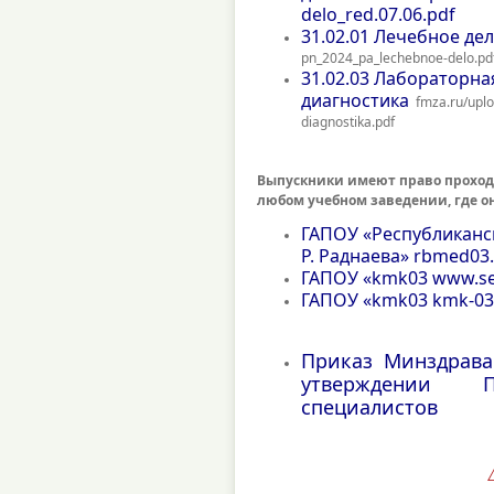
delo_red.07.06.pdf
31.02.01 Лечебное де
pn_2024_pa_lechebnoe-delo.pd
31.02.03 Лабораторна
диагностика
fmza.ru/upl
diagnostika.pdf
Выпускники имеют право прохо
любом
учебном заведении, где он
ГАПОУ «Республиканс
Р. Раднаева»
rbmed03.
ГАПОУ «kmk03
www.se
ГАПОУ «kmk03
kmk-03
Приказ Минздрава
утверждении 
специалистов