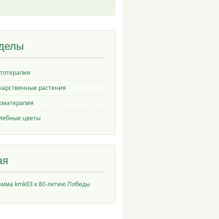
делы
тотерапия
карственные растения
оматерапия
лебные цветы
ая
амма kmk03 к 80-летию Победы