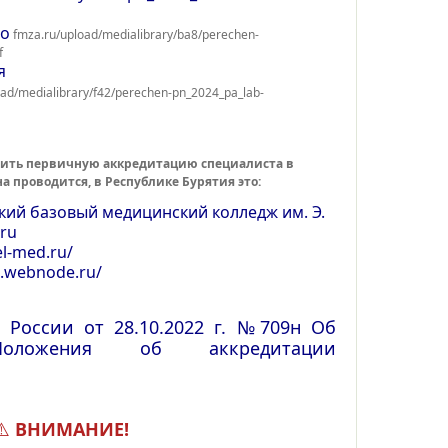
ло
fmza.ru/upload/medialibrary/ba8/perechen-
f
я
oad/medialibrary/f42/perechen-pn_2024_pa_lab-
дить первичную аккредитацию специалиста
в
а проводится, в Республике Бурятия это:
кий базовый медицинский колледж им. Э.
ru
l-med.ru/
.webnode.ru/
 России от 28.10.2022 г. №709н Об
Положения об аккредитации
⚠️
ВНИМАНИЕ!