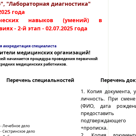
", "Лабораторная диагностика"
2025 года
ческих навыков (умений) в
х - 2-й этап - 02.07.2025 года
я аккредитация специалиста
ители медицинских организаций!
жей начинается процедура проведения первичной
средних медицинских работников.
Перечень специальностей
Перечень до
1.
Копия документа, 
личность. При смен
(ФИО, дата рожден
предостави
подтверждающег
- Лечебное дело
+прописка.
- Сестринское дело
2.
Копия докумен