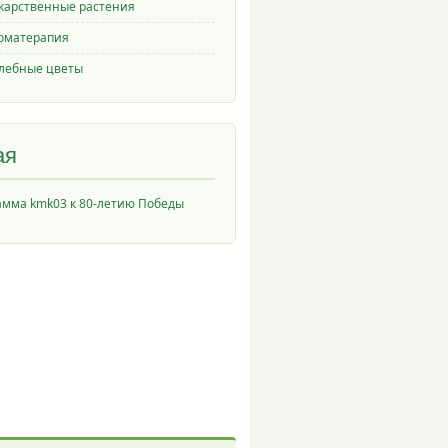
карственные растения
оматерапия
лебные цветы
ая
амма kmk03 к 80-летию Победы