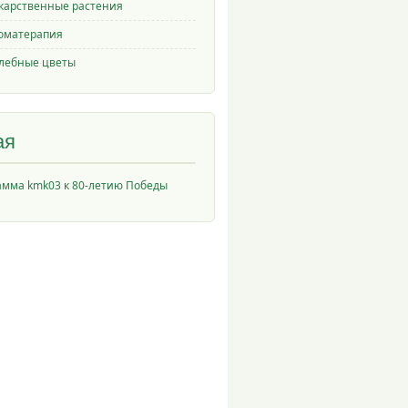
карственные растения
оматерапия
лебные цветы
ая
амма kmk03 к 80-летию Победы