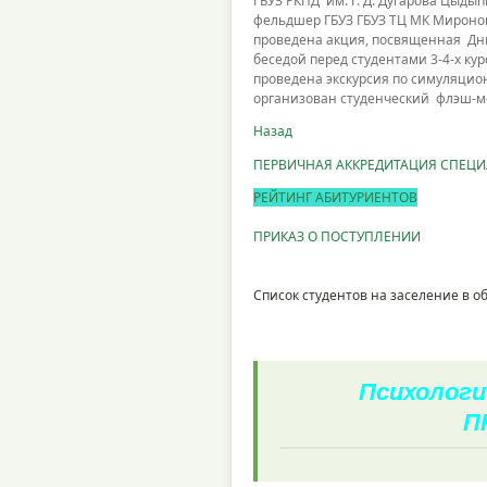
ГБУЗ РКПД им. Г. Д. Дугарова Цыдыпы
фельдшер ГБУЗ ГБУЗ ТЦ МК Миронов 
проведена акция, посвященная Дню
беседой перед студентами 3-4-х ку
проведена экскурсия по симуляцио
организован студенческий флэш-м
Назад
ПЕРВИЧНАЯ АККРЕДИТАЦИЯ СПЕЦ
РЕЙТИНГ АБИТУРИЕНТОВ
ПРИКАЗ О ПОСТУПЛЕНИИ
Список студентов на заселение в 
Психологи
П