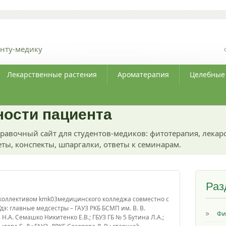
нту-медику
Лекарственные растения
Ароматерапия
Целебные
ности пациента
равочный сайт для студентов-медиков: фитотерапия, лекар
ты, конспекты, шпаргалки, ответы к семинарам.
Раз
коллективом kmk03медицинского колледжа совместно с
э: главные медсестры – ГАУЗ РКБ БСМП им. В. В.
Фи
 Н.А. Семашко Никитенко Е.В.; ГБУЗ ГБ № 5 Бутина Л.А.;