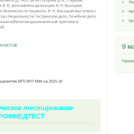
лова Б. Д.; ГАУЗ ДРКБ Сосорова Д. В.; старший
Ле
И. В., возглавляла делегацию И. Н. Высоцкая,
 безопасности пациента. И. Н. Высоцкая выступила с
Ар
рсов специальности Сестринское дело, Лечебное дело,
Це
нным кабинетам доклинической практики и
об.
ИАЛИСТОВ
9 м
Прогр
общежитие БРТСИПТ КМК на 2025-26
ческое тестирование
РОФМЕДТЕСТ