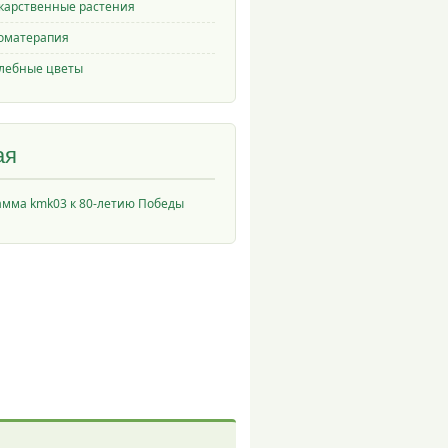
карственные растения
оматерапия
лебные цветы
ая
амма kmk03 к 80-летию Победы