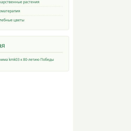
карственные растения
оматерапия
лебные цветы
ая
амма kmk03 к 80-летию Победы