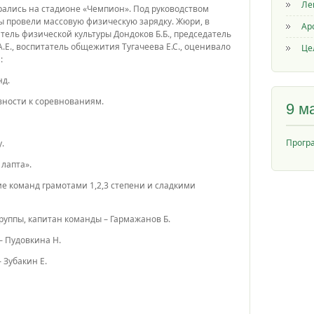
Ле
ались на стадионе «Чемпион». Под руководством
ы провели массовую физическую зарядку. Жюри, в
Ар
атель физической культуры Дондоков Б.Б., председатель
.Е., воспитатель общежития Тугачеева Е.С., оценивало
Це
:
нд.
вности к соревнованиям.
9 м
Прогр
.
лапта».
 команд грамотами 1,2,3 степени и сладкими
руппы, капитан команды – Гармажанов Б.
 – Пудовкина Н.
– Зубакин Е.