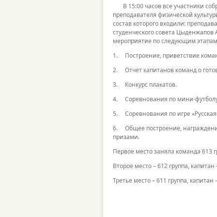
В 15:00 часов все участники собр
преподавателя физической культур
состав которого входили: преподав
студенческого совета Цыденжапов А
мероприятие по следующим этапам
1. Построение, приветствие кома
2. Отчет капитанов команд о гото
3. Конкурс плакатов.
4. Соревнования по мини-футболу
5. Соревнования по игре «Русская 
6. Общее построение, награждение
призами.
Первое место заняла команда 613 г
Второе место – 612 группа, капитан
Третье место – 611 группа, капитан 