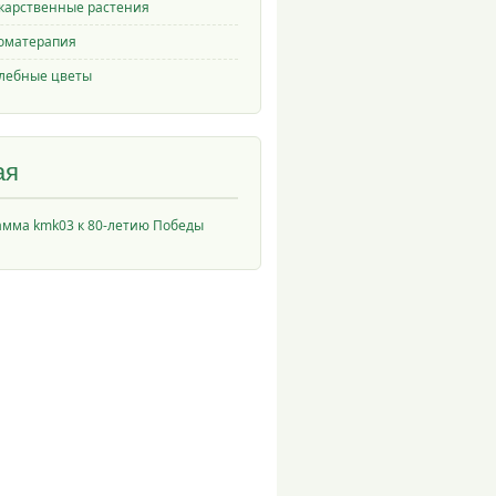
карственные растения
оматерапия
лебные цветы
ая
амма kmk03 к 80-летию Победы