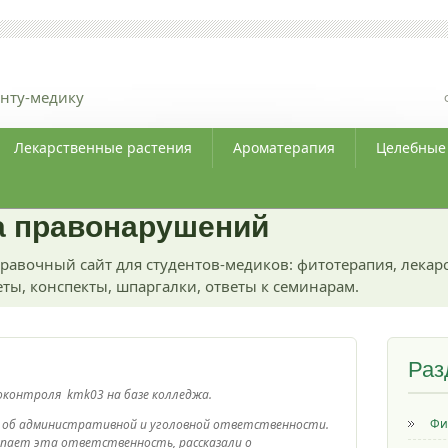
нту-медику
Лекарственные растения
Ароматерапия
Целебные
а правонарушений
равочный сайт для студентов-медиков: фитотерапия, лекар
ты, конспекты, шпаргалки, ответы к семинарам.
Раз
коконтроля kmk03 на базе колледжа.
Фи
 об административной и уголовной ответственности.
упает эта ответственность, рассказали о