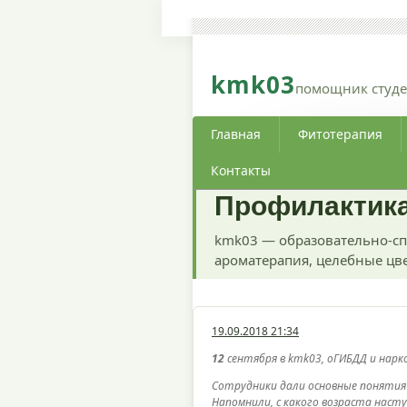
kmk03
помощник студе
Главная
Фитотерапия
Контакты
Профилактик
kmk03 — образовательно-сп
ароматерапия, целебные цве
19.09.2018 21:34
12
сентября в kmk03, оГИБДД и нар
Сотрудники дали основные понятия
Напомнили, с какого возраста наст