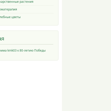
карственные растения
оматерапия
лебные цветы
ая
амма kmk03 к 80-летию Победы