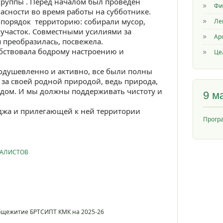
 группы . Перед началом был проведен
Фи
пасности во время работы на субботнике.
 порядок территорию: собирали мусор,
Ле
 участок. Совместными усилиями за
Ар
 преобразилась, посвежела.
обствовала бодрому настроению и
Це
одушевленно и активно, все были полны
 за своей родной природой, ведь природа,
дом. И мы должны поддерживать чистоту и
9 м
еджа и прилегающей к ней территории
Прогр
ИАЛИСТОВ
общежитие БРТСИПТ КМК на 2025-26