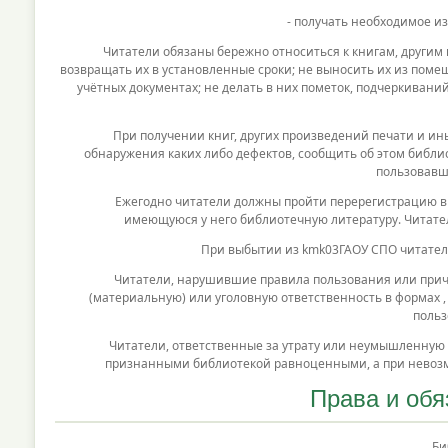
- получать необходимое и
Читатели обязаны бережно относиться к книгам, другим пр
возвращать их в установленные сроки; не выносить их из поме
учётных документах; не делать в них пометок, подчеркиваний
При получении книг, других произведений печати и иных 
обнаружения каких либо дефектов, сообщить об этом библио
пользовавш
Ежегодно читатели должны пройти перерегистрацию в кон
имеющуюся у него библиотечную литературу. Читате
При выбытии из kmk03ГАОУ СПО читатели об
Читатели, нарушившие правила пользования или причини
(материальную) или уголовную ответственность в формах 
польз
Читатели, ответственные за утрату или неумышленную пор
признанными библиотекой равноценными, а при невозм
Права и обя
Би