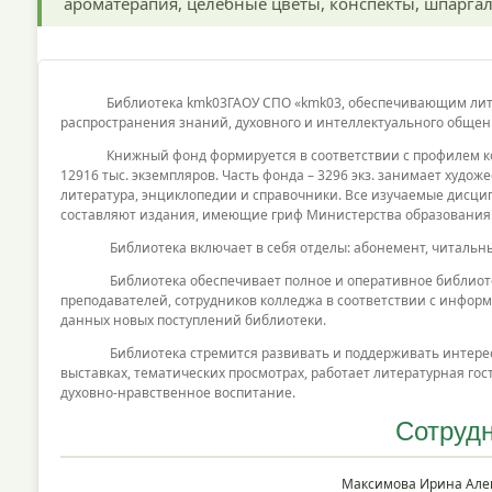
ароматерапия, целебные цветы, конспекты, шпаргал
Библиотека kmk03ГАОУ СПО «kmk03, обеспечивающим литерат
распространения знаний, духовного и интеллектуального общен
Книжный фонд формируется в соответствии с профилем колл
12916 тыс. экземпляров. Часть фонда – 3296 экз. занимает худо
литература, энциклопедии и справочники. Все изучаемые дисц
составляют издания, имеющие гриф Министерства образования 
Библиотека включает в себя отделы: абонемент, читальный
Библиотека обеспечивает полное и оперативное библиотеч
преподавателей, сотрудников колледжа в соответствии с инфор
данных новых поступлений библиотеки.
Библиотека стремится развивать и поддерживать интерес к к
выставках, тематических просмотрах, работает литературная го
духовно-нравственное воспитание.
Сотрудн
Максимова Ирина Але