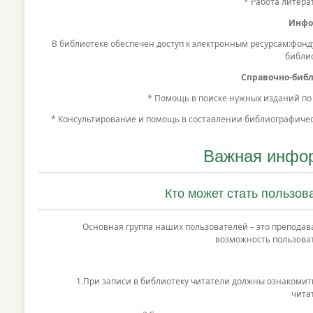
* Работа литера
Инфо
В библиотеке обеспечен доступ к электронным ресурсам:фон
библио
Справочно-биб
* Помощь в поиске нужных изданий по
* Консультирование и помощь в составлении библиографичес
Важная инфор
Кто может стать пользо
Основная группа наших пользователей – это преподавател
возможность пользова
1.При записи в библиотеку читатели должны ознакомит
чита