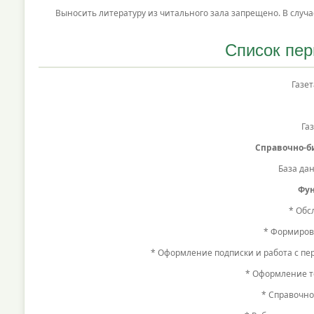
Выносить литературу из читального зала запрещено. В случае
Список пер
Газета 
Газе
Газета
Справочно-б
База да
Фун
* Обс
* Формиров
* Оформление подписки и работа с пе
* Оформление т
* Справочно