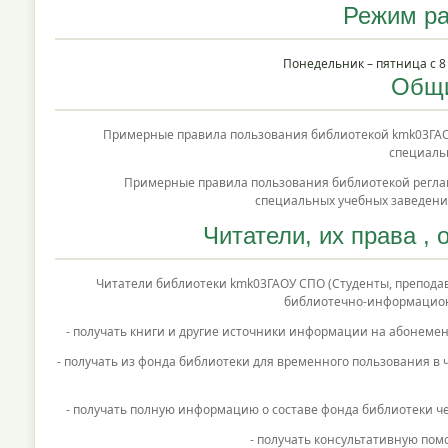
Режим ра
Понедельник – пятница с 8 
Общи
Примерные правила пользования библиотекой kmk03ГАОУ
специальн
Примерные правила пользования библиотекой регламен
специальных учебных заведений
Читатели, их права , 
Читатели библиотеки kmk03ГАОУ СПО (Студенты, преподавате
библиотечно-информационн
- получать книги и другие источники информации на абонемент
- получать из фонда библиотеки для временного пользования в
- получать полную информацию о составе фонда библиотеки че
- получать консультативную пом