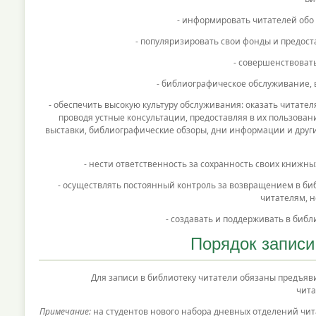
- информировать читателей обо 
- популяризировать свои фонды и предост
- совершенствоват
- библиографическое обслуживание,
- обеспечить высокую культуру обслуживания: оказать читат
проводя устные консультации, предоставляя в их пользова
выставки, библиографические обзоры, дни информации и други
- нести ответственность за сохранность своих книжн
- осуществлять постоянный контроль за возвращением в би
читателям, н
- создавать и поддерживать в биб
Порядок записи
Для записи в библиотеку читатели обязаны предъявить
чита
Примечание:
на студентов нового набора дневных отделений чит