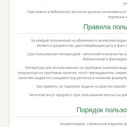
уч
При записи в библиотеку читатели должны ознакомиться с п
подписью в
Правила пол
За каждый полученный на абонементе экземпляр издания 
является документом, удостоверяющим дату и факт 
Срок пользования литературой : читателей и количество 
библиотекой и фиксируют
Литература для использования на групповых занятиях выдаётс
полученную на групповые занятия, несёт преподаватель совме
занятиях выдаётся учащимся под расписку в книжном формуляр
Как правило, не подлежит выдаче на дом последний и
Читатели могут продлить срок пользования взятых на дом кн
Порядок польз
Энциклопедии, справочные издания, редк