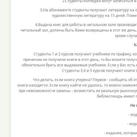
2.Студенты колледжа могут записаться в би
3.На абонементе студенты получают литературу на один
художественную литературу на 15 дней. Поми
4.Выдача книг для работы в читальном зале производится 
читальный зал, должны быть Вами возвращены в этот же день.
кроме случа
Ка
Студенты 1 и 2 курсов получают учебники по графику, кото
причинам не получили книги в этот день, то Вы можете полу
обязательно брать все выдаваемые учебники. Если у Вас есть 
Студенты 3,4 и 5 курсов получают книги
Что делать, если книга утеряна? Первое - сообщить об этом 
книга находится. Если книгу найти не удалось, то можно заме
при невозможности замены – возместить ее реальную рыночную
библиотекарь имеет 
Не 
- издан
- издания
- издание, которые 