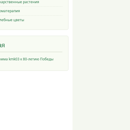
карственные растения
оматерапия
лебные цветы
ая
амма kmk03 к 80-летию Победы