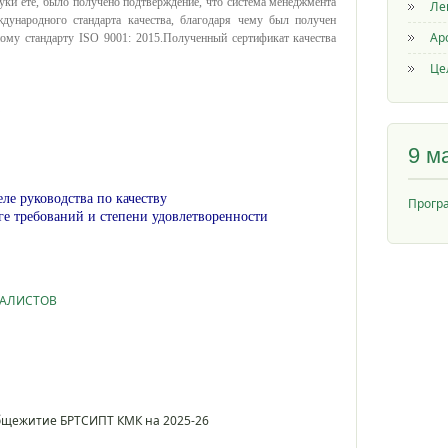
уки ете, было получено подтверждение, что система менеджмента
Ле
ждународного стандарта качества, благодаря чему был получен
Ар
ному стандарту ISO 9001: 2015.Полученный сертификат качества
Це
9 м
ле руководства по качеству
Прогр
е требований и степени удовлетворенности
ИАЛИСТОВ
общежитие БРТСИПТ КМК на 2025-26