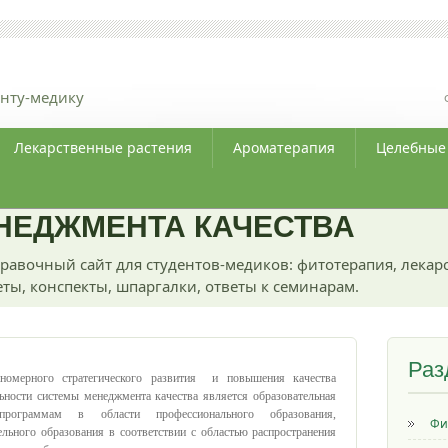
нту-медику
Лекарственные растения
Ароматерапия
Целебные
НЕДЖМЕНТА КАЧЕСТВА
равочный сайт для студентов-медиков: фитотерапия, лекар
ты, конспекты, шпаргалки, ответы к семинарам.
Раз
ерного стратегического развития и повышения качества
ьности системы менеджмента качества является образовательная
программам в области профессионального образования,
Фи
льного образования в соответствии с областью распространения